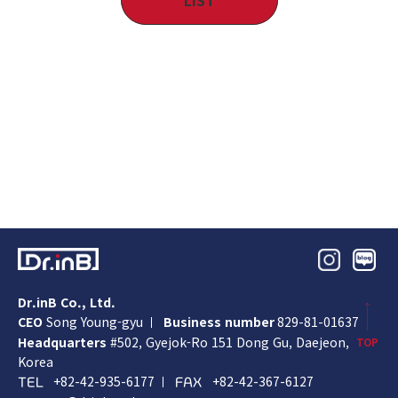
Dr.inB Co., Ltd.
CEO
Song Young-gyu
Business number
829-81-01637
Headquarters
#502, Gyejok-Ro 151 Dong Gu,
Daejeon,
TOP
Korea
+82-42-935-6177
+82-42-367-6127
TEL
FAX