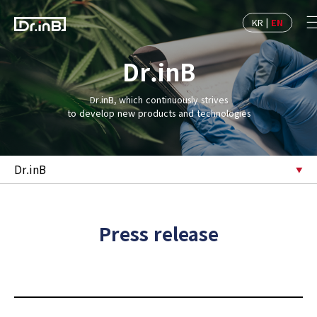
KR
|
EN
Dr.inB
Dr.inB, which continuously strives
to develop new products and technologies
Dr.inB
Press release