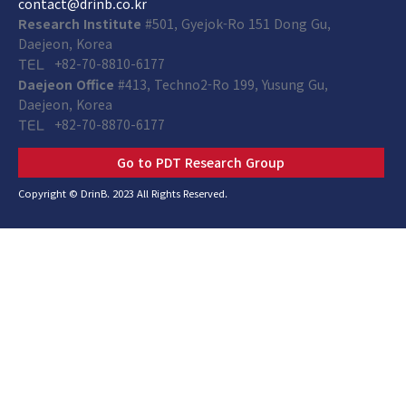
contact@drinb.co.kr
Research Institute
#501, Gyejok-Ro 151 Dong Gu,
Daejeon, Korea
+82-70-8810-6177
TEL
Daejeon Office
#413, Techno2-Ro 199, Yusung Gu,
Daejeon, Korea
+82-70-8870-6177
TEL
Go to PDT Research Group
Copyright © DrinB. 2023 All Rights Reserved.