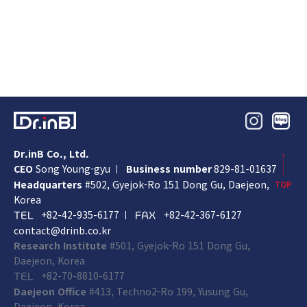
Dr.inB Co., Ltd.
CEO
Song Young-gyu
Business number
829-81-01637
Headquarters
#502, Gyejok-Ro 151 Dong Gu,
Daejeon,
TOP
Korea
+82-42-935-6177
+82-42-367-6127
TEL
FAX
contact@drinb.co.kr
Research Institute
#501, Gyejok-Ro 151 Dong Gu,
Daejeon, Korea
+82-70-8810-6177
TEL
Daejeon Office
#413, Techno2-Ro 199, Yusung Gu,
Daejeon, Korea